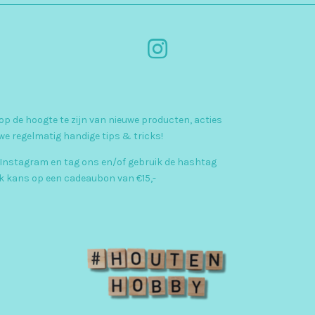
I
n
s
p de hoogte te zijn van nieuwe producten, acties
t
we regelmatig handige tips & tricks!
a
 Instagram en tag ons en/of gebruik de hashtag
g
kans op een cadeaubon van €15,-
r
a
m