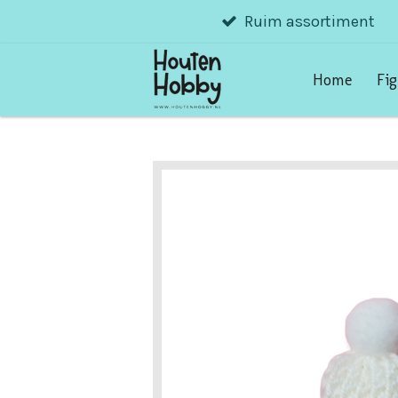
Ruim assortiment
Ga
direct
naar
Home
Fi
de
hoofdinhoud