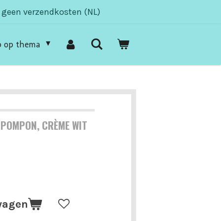
- geen verzendkosten (NL)
p op thema
 POMPON, CRÈME WIT
wagen