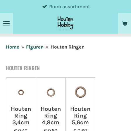
Ruim assortiment
Ga
direct
naar
de
hoofdinhoud
Home
»
Figuren
»
Houten Ringen
HOUTEN RINGEN
Houten
Houten
Houten
Ring
Ring
Ring
3,4cm
4,8cm
5,6cm
€ 0,40
€ 0,50
€ 0,60