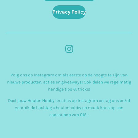
Privacy Policy
I
n
s
Volg ons op Instagram om als eerste op de hoogte te zijn van
t
nieuwe producten, acties en giveaways! Ook delen we regelmatig
a
handige tips & tricks!
g
Deel jouw Houten Hobby creaties op Instagram en tag ons en/of
r
gebruik de hashtag #houtenhobby en maak kans op een
cadeaubon van €15,-
a
m