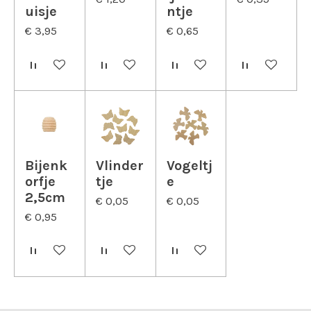
uisje
ntje
€ 3,95
€ 0,65
In winkelwagen
In winkelwagen
In winkelwagen
In winkelwa
Bijenk
Vlinder
Vogeltj
orfje
tje
e
2,5cm
€ 0,05
€ 0,05
€ 0,95
In winkelwagen
In winkelwagen
In winkelwagen