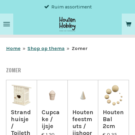
Ruim assortiment
Ga
direct
naar
de
hoofdinhoud
Home
»
Shop op thema
»
Zomer
ZOMER
Strand
Cupca
Houten
Houten
huisje
ke /
feestm
Bal
/
ijsje
uts /
2cm
Toileth
ijshoor
€ 1,20
€ 0,35