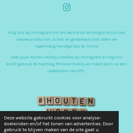
I
n
s
Volg ons op Instagram om als eerste op de hoogte te zijn van
t
nieuwe producten, acties en giveaways! Ook delen we
a
regelmatig handige tips & tricks!
g
Deel jouw Houten Hobby creaties op Instagram en tag ons
r
en/of gebruik de hashtag #houtenhobby en maak kans op een
cadeaubon van €15,-
a
m
Deze website gebruikt cookies voor analyse-
doeleinden en/of het tonen van advertenties. Door
gebruik te blijven maken van de site gaat u