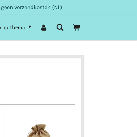
- geen verzendkosten (NL)
p op thema