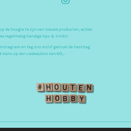
I
n
s
p de hoogte te zijn van nieuwe producten, acties
t
we regelmatig handige tips & tricks!
a
 Instagram en tag ons en/of gebruik de hashtag
g
kans op een cadeaubon van €15,-
r
a
m