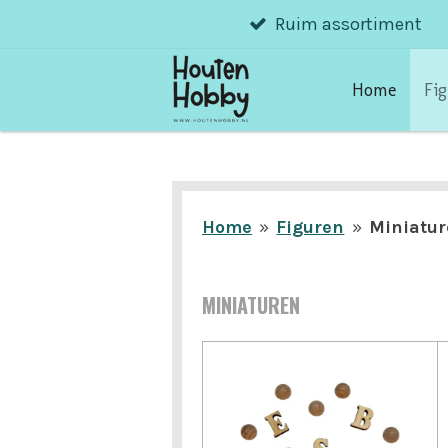
Ruim assortiment
Ga
direct
naar
Home
Fi
de
hoofdinhoud
Home
»
Figuren
»
Miniatur
MINIATUREN