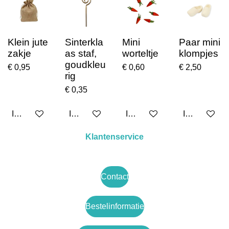
Klein jute
Sinterkla
Mini
Paar mini
zakje
as staf,
worteltje
klompjes
goudkleu
€ 0,95
€ 0,60
€ 2,50
rig
€ 0,35
In winkelwagen
In winkelwagen
In winkelwagen
In winkelwa
Klantenservice
Contact
Bestelinformatie