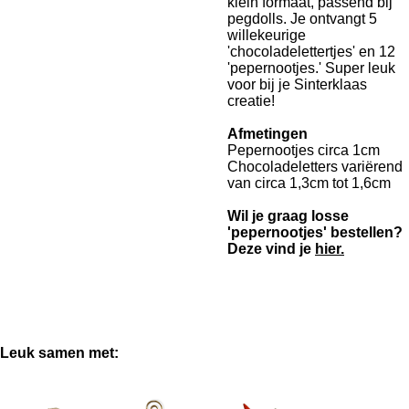
klein formaat, passend bij
pegdolls. Je ontvangt 5
willekeurige
'chocoladelettertjes' en 12
'pepernootjes.' Super leuk
voor bij je Sinterklaas
creatie!
Afmetingen
Pepernootjes circa 1cm
Chocoladeletters variërend
van circa 1,3cm tot 1,6cm
Wil je graag losse
'pepernootjes' bestellen?
Deze vind je
hier.
Leuk samen met: