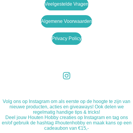
Veelgestelde Vragen
Algemene Voorwaarden
Privacy Policy
I
n
s
Volg ons op Instagram om als eerste op de hoogte te zijn van
t
nieuwe producten, acties en giveaways! Ook delen we
a
regelmatig handige tips & tricks!
Deel jouw Houten Hobby creaties op Instagram en tag ons
g
en/of gebruik de hashtag #houtenhobby en maak kans op een
r
cadeaubon van €15,-