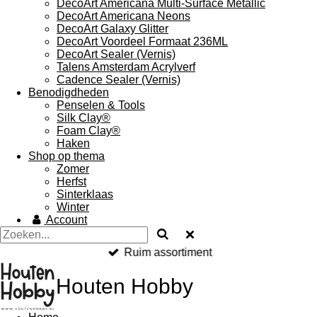
DecoArt Americana Multi-Surface Metallic
DecoArt Americana Neons
DecoArt Galaxy Glitter
DecoArt Voordeel Formaat 236ML
DecoArt Sealer (Vernis)
Talens Amsterdam Acrylverf
Cadence Sealer (Vernis)
Benodigdheden
Penselen & Tools
Silk Clay®
Foam Clay®
Haken
Shop op thema
Zomer
Herfst
Sinterklaas
Winter
Account
Ruim assortiment
Houten Hobby