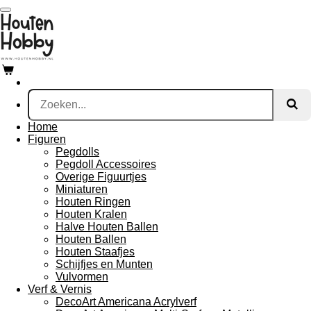
Ga
direct
naar
de
hoofdinhoud
Home
Figuren
Pegdolls
Pegdoll Accessoires
Overige Figuurtjes
Miniaturen
Houten Ringen
Houten Kralen
Halve Houten Ballen
Houten Ballen
Houten Staafjes
Schijfjes en Munten
Vulvormen
Verf & Vernis
DecoArt Americana Acrylverf