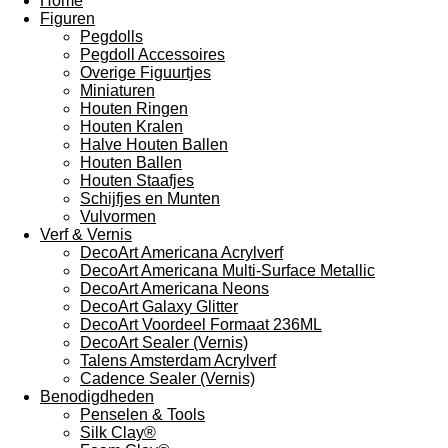
Home
Figuren
Pegdolls
Pegdoll Accessoires
Overige Figuurtjes
Miniaturen
Houten Ringen
Houten Kralen
Halve Houten Ballen
Houten Ballen
Houten Staafjes
Schijfjes en Munten
Vulvormen
Verf & Vernis
DecoArt Americana Acrylverf
DecoArt Americana Multi-Surface Metallic
DecoArt Americana Neons
DecoArt Galaxy Glitter
DecoArt Voordeel Formaat 236ML
DecoArt Sealer (Vernis)
Talens Amsterdam Acrylverf
Cadence Sealer (Vernis)
Benodigdheden
Penselen & Tools
Silk Clay®