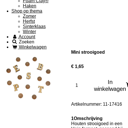
Foam Clay®
Haken
Shop op thema
Zomer
Herfst
Sinterklaas
Winter
Account
Zoeken
Winkelwagen
Mini strooigoed
€ 1,65
In
winkelwagen
Artikelnummer:
11-17416
1Omschrijving
Houten strooigoed in een