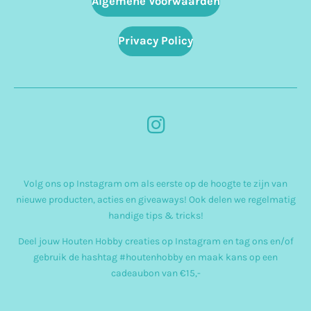
Algemene Voorwaarden
Privacy Policy
I
n
s
Volg ons op Instagram om als eerste op de hoogte te zijn van
t
nieuwe producten, acties en giveaways! Ook delen we regelmatig
a
handige tips & tricks!
g
Deel jouw Houten Hobby creaties op Instagram en tag ons en/of
r
gebruik de hashtag #houtenhobby en maak kans op een
cadeaubon van €15,-
a
m