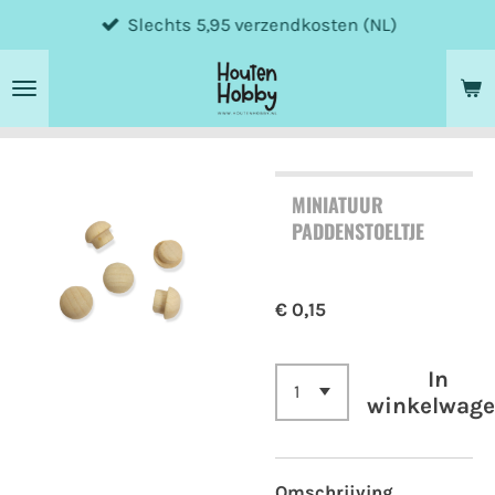
Slechts 5,95 verzendkosten (NL)
Ga
direct
naar
de
hoofdinhoud
MINIATUUR
PADDENSTOELTJE
€ 0,15
In
winkelwag
Omschrijving