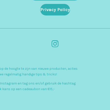
Privacy Policy
I
n
s
p de hoogte te zijn van nieuwe producten, acties
t
we regelmatig handige tips & tricks!
a
 Instagram en tag ons en/of gebruik de hashtag
g
kans op een cadeaubon van €15,-
r
a