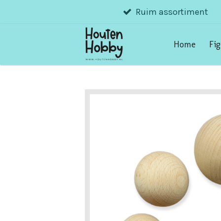
Ruim assortiment
Ga
direct
naar
Home
Fi
de
hoofdinhoud