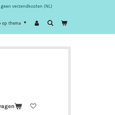
- geen verzendkosten (NL)
p op thema
wagen