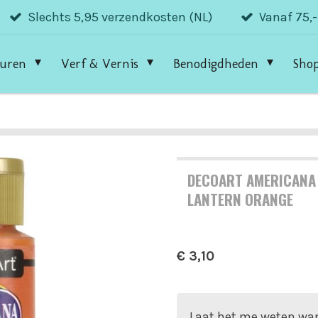
Slechts 5,95 verzendkosten (NL)
Vanaf 75,
guren
Verf & Vernis
Benodigdheden
Sho
DECOART AMERICANA 
LANTERN ORANGE
€ 3,10
Laat het me weten wan