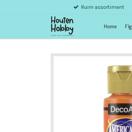
Ruim assortiment
Ga
direct
naar
Home
Fi
de
hoofdinhoud