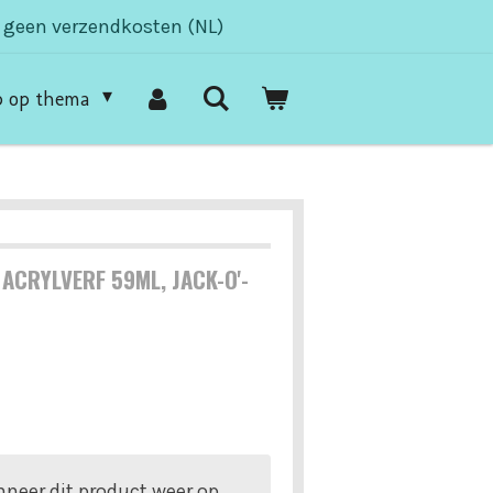
- geen verzendkosten (NL)
p op thema
ACRYLVERF 59ML, JACK-O'-
neer dit product weer op