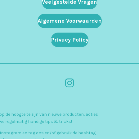
Veelgestelde Vragen
Algemene Voorwaarden
Privacy Policy
I
n
s
p de hoogte te zijn van nieuwe producten, acties
t
we regelmatig handige tips & tricks!
a
 Instagram en tag ons en/of gebruik de hashtag
g