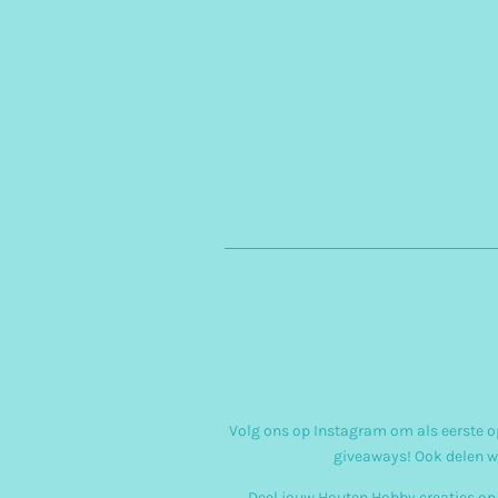
Volg ons op Instagram om als eerste op
giveaways! Ook delen w
Deel jouw Houten Hobby creaties op