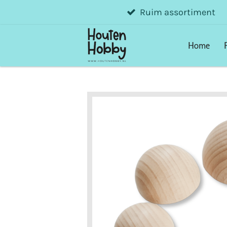
Ruim assortiment
Ga
direct
naar
Home
de
hoofdinhoud