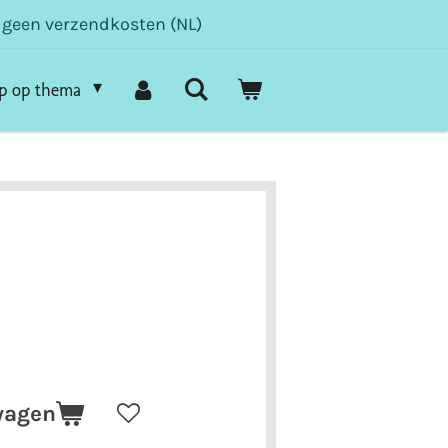
- geen verzendkosten (NL)
p op thema
wagen