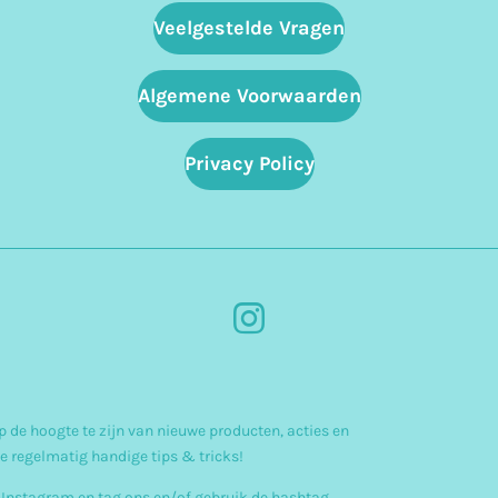
Veelgestelde Vragen
Algemene Voorwaarden
Privacy Policy
I
n
s
 de hoogte te zijn van nieuwe producten, acties en
t
e regelmatig handige tips & tricks!
a
 Instagram en tag ons en/of gebruik de hashtag