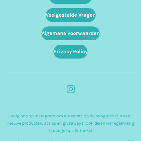
Veelgestelde Vragen
Algemene Voorwaarden
Privacy Policy
I
n
s
Volg ons op Instagram om als eerste op de hoogte te zijn van
t
nieuwe producten, acties en giveaways! Ook delen we regelmatig
a
handige tips & tricks!
g