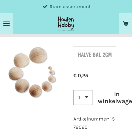
Ruim assortiment
Ga
direct
naar
de
hoofdinhoud
HALVE BAL 2CM
€ 0,25
In
winkelwag
Artikelnummer:
15-
72020