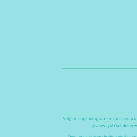
Volg ons op Instagram om als eerste op
giveaways! Ook delen w
Deel jouw Houten Hobby creaties op