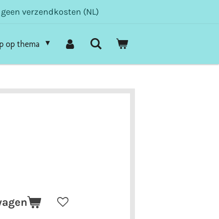
- geen verzendkosten (NL)
p op thema
wagen