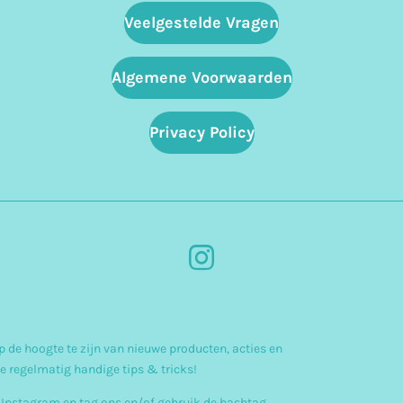
Veelgestelde Vragen
Algemene Voorwaarden
Privacy Policy
I
n
s
 de hoogte te zijn van nieuwe producten, acties en
t
e regelmatig handige tips & tricks!
a
 Instagram en tag ons en/of gebruik de hashtag