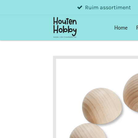
Ruim assortiment
Ga
direct
naar
Home
de
hoofdinhoud