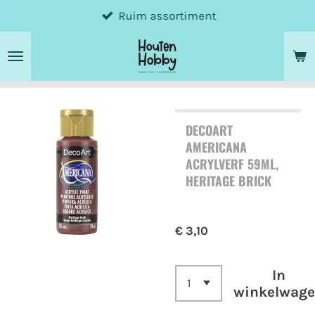
Ruim assortiment
Ga
direct
naar
de
hoofdinhoud
DECOART
AMERICANA
ACRYLVERF 59ML,
HERITAGE BRICK
€ 3,10
In
winkelwag