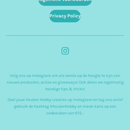
Privacy Policy
I
n
s
Volg ons op Instagram om als eerste op de hoogte te zijn van
t
nieuwe producten, acties en giveaways! Ook delen we regelmatig
a
handige tips & tricks!
g
Deel jouw Houten Hobby creaties op Instagram en tag ons en/of
r
gebruik de hashtag #houtenhobby en maak kans op een
cadeaubon van €15,-
a
m