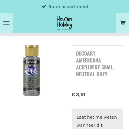
Ruim assortiment
Ga
direct
naar
de
hoofdinhoud
DECOART
AMERICANA
ACRYLVERF 59ML,
NEUTRAL GREY
€ 3,10
Laat het me weten
wanneer dit