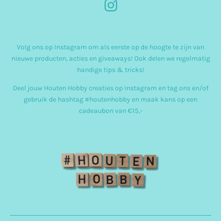
I
n
s
Volg ons op Instagram om als eerste op de hoogte te zijn van
t
nieuwe producten, acties en giveaways! Ook delen we regelmatig
a
handige tips & tricks!
g
Deel jouw Houten Hobby creaties op Instagram en tag ons en/of
r
gebruik de hashtag #houtenhobby en maak kans op een
cadeaubon van €15,-
a
m