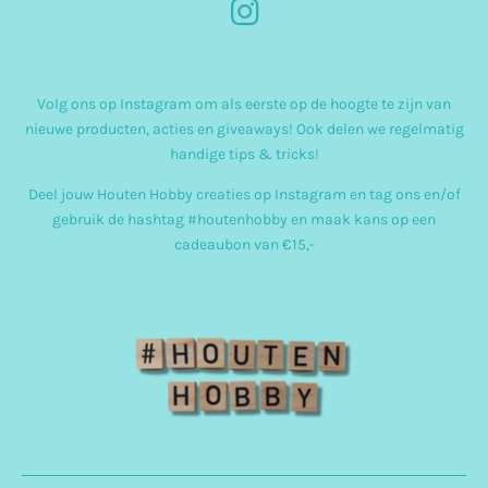
I
n
s
Volg ons op Instagram om als eerste op de hoogte te zijn van
t
nieuwe producten, acties en giveaways! Ook delen we regelmatig
a
handige tips & tricks!
g
Deel jouw Houten Hobby creaties op Instagram en tag ons en/of
r
gebruik de hashtag #houtenhobby en maak kans op een
cadeaubon van €15,-
a
m