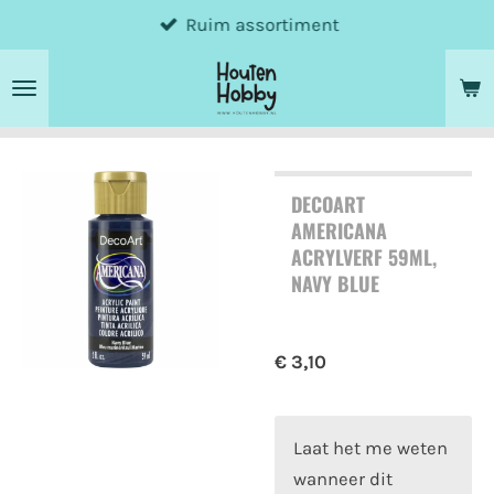
Ruim assortiment
Ga
direct
naar
de
hoofdinhoud
DECOART
AMERICANA
ACRYLVERF 59ML,
NAVY BLUE
€ 3,10
Laat het me weten
wanneer dit