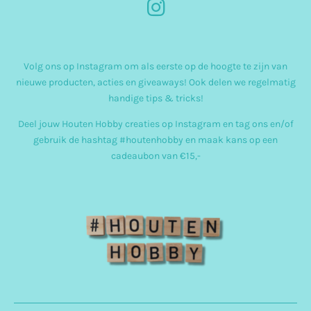
I
n
s
Volg ons op Instagram om als eerste op de hoogte te zijn van
t
nieuwe producten, acties en giveaways! Ook delen we regelmatig
a
handige tips & tricks!
g
Deel jouw Houten Hobby creaties op Instagram en tag ons en/of
r
gebruik de hashtag #houtenhobby en maak kans op een
cadeaubon van €15,-
a
m