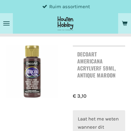
Ruim assortiment
Ga
direct
naar
de
hoofdinhoud
DECOART
AMERICANA
ACRYLVERF 59ML,
ANTIQUE MAROON
€ 3,10
Laat het me weten
wanneer dit