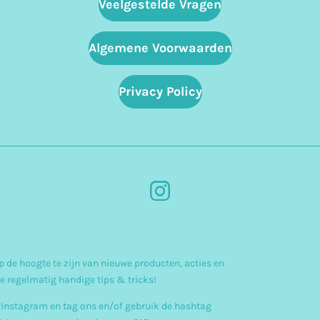
Veelgestelde Vragen
Algemene Voorwaarden
Privacy Policy
I
n
s
 de hoogte te zijn van nieuwe producten, acties en
t
e regelmatig handige tips & tricks!
a
 Instagram en tag ons en/of gebruik de hashtag
g