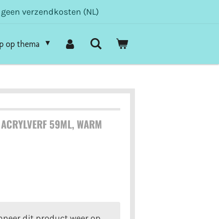
- geen verzendkosten (NL)
p op thema
 ACRYLVERF 59ML, WARM
neer dit product weer op