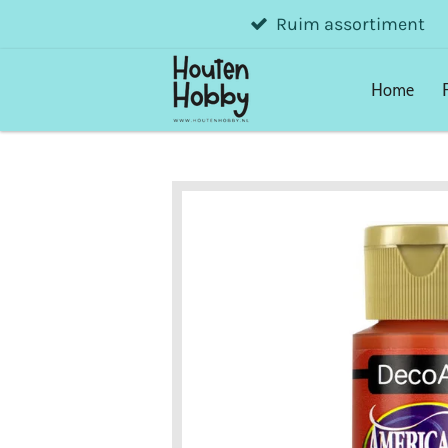
Ruim assortiment
Ga
direct
naar
Home
de
hoofdinhoud