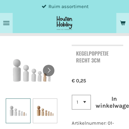
Ruim assortiment
Ga
direct
naar
de
hoofdinhoud
KEGELPOPPETJE
RECHT 3CM
€ 0,25
In
winkelwag
Artikelnummer:
01-