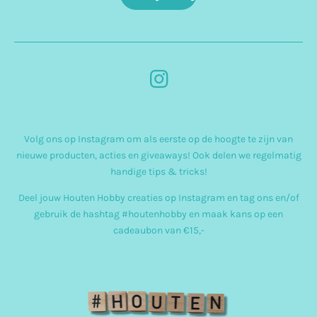
I
n
s
Volg ons op Instagram om als eerste op de hoogte te zijn van
t
nieuwe producten, acties en giveaways! Ook delen we regelmatig
a
handige tips & tricks!
g
Deel jouw Houten Hobby creaties op Instagram en tag ons en/of
r
gebruik de hashtag #houtenhobby en maak kans op een
cadeaubon van €15,-
a
m