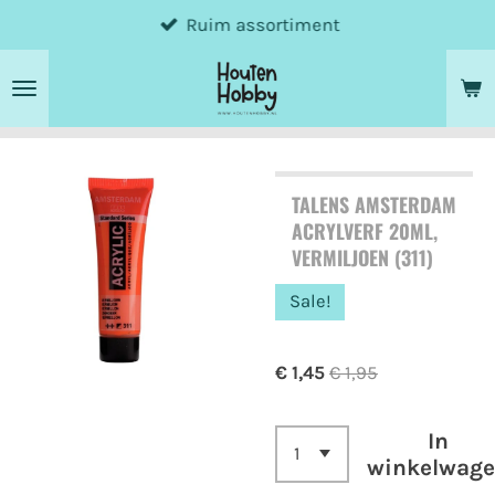
Ruim assortiment
Ga
direct
naar
de
hoofdinhoud
TALENS AMSTERDAM
ACRYLVERF 20ML,
VERMILJOEN (311)
Sale!
€ 1,45
€ 1,95
In
winkelwag