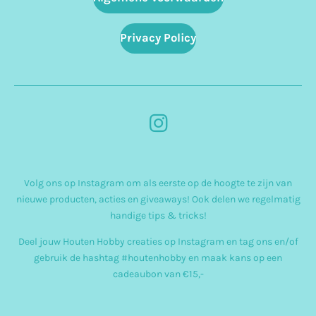
Privacy Policy
I
n
s
Volg ons op Instagram om als eerste op de hoogte te zijn van
t
nieuwe producten, acties en giveaways! Ook delen we regelmatig
a
handige tips & tricks!
g
Deel jouw Houten Hobby creaties op Instagram en tag ons en/of
r
gebruik de hashtag #houtenhobby en maak kans op een
cadeaubon van €15,-
a
m