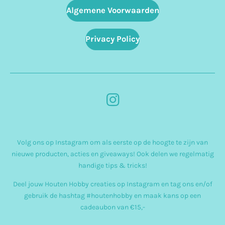
Algemene Voorwaarden
Privacy Policy
I
n
s
Volg ons op Instagram om als eerste op de hoogte te zijn van
t
nieuwe producten, acties en giveaways! Ook delen we regelmatig
a
handige tips & tricks!
g
Deel jouw Houten Hobby creaties op Instagram en tag ons en/of
r
gebruik de hashtag #houtenhobby en maak kans op een
cadeaubon van €15,-
a