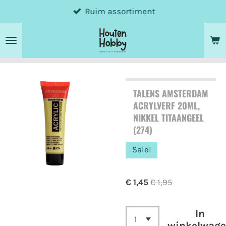
Ruim assortiment
Ga
direct
naar
de
hoofdinhoud
TALENS AMSTERDAM
ACRYLVERF 20ML,
NIKKEL TITAANGEEL
(274)
Sale!
€ 1,45
€ 1,95
In
winkelwag