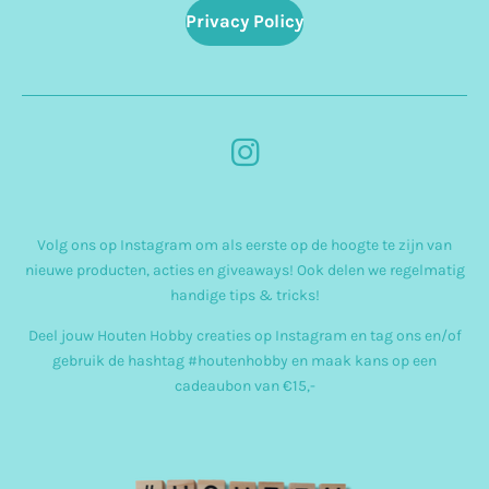
Privacy Policy
I
n
s
Volg ons op Instagram om als eerste op de hoogte te zijn van
t
nieuwe producten, acties en giveaways! Ook delen we regelmatig
a
handige tips & tricks!
g
Deel jouw Houten Hobby creaties op Instagram en tag ons en/of
r
gebruik de hashtag #houtenhobby en maak kans op een
cadeaubon van €15,-
a
m