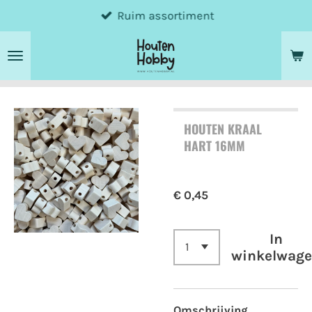
Ruim assortiment
Ga
direct
naar
de
hoofdinhoud
HOUTEN KRAAL
HART 16MM
€ 0,45
In
winkelwag
Omschrijving