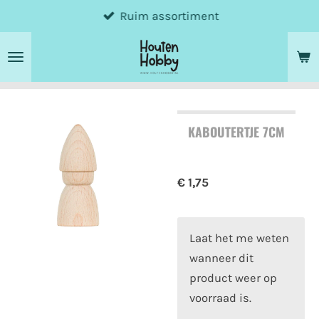
Ruim assortiment
Ga
direct
naar
de
hoofdinhoud
KABOUTERTJE 7CM
€ 1,75
Laat het me weten
wanneer dit
product weer op
voorraad is.