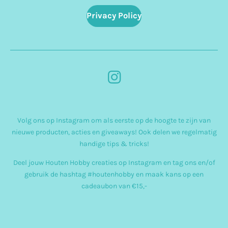
Privacy Policy
I
n
s
Volg ons op Instagram om als eerste op de hoogte te zijn van
t
nieuwe producten, acties en giveaways! Ook delen we regelmatig
a
handige tips & tricks!
g
Deel jouw Houten Hobby creaties op Instagram en tag ons en/of
r
gebruik de hashtag #houtenhobby en maak kans op een
cadeaubon van €15,-
a
m