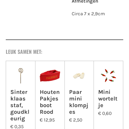
Afmetingen
Circa 7 x 2,9cm
LEUK SAMEN MET:
Sinter
Houten
Paar
Mini
klaas
Pakjes
mini
wortelt
staf,
boot
klompj
je
goudkl
Rood
es
€ 0,60
eurig
€ 12,95
€ 2,50
€ 0,35