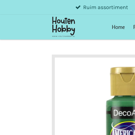
Ruim assortiment
Ga
direct
naar
Home
de
hoofdinhoud