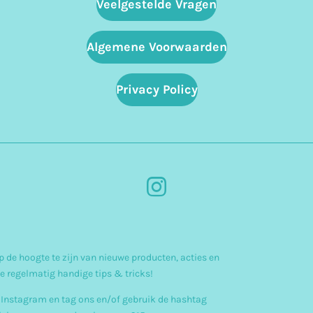
Veelgestelde Vragen
Algemene Voorwaarden
Privacy Policy
I
n
s
 de hoogte te zijn van nieuwe producten, acties en
t
e regelmatig handige tips & tricks!
a
 Instagram en tag ons en/of gebruik de hashtag
g