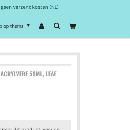
- geen verzendkosten (NL)
p op thema
ACRYLVERF 59ML, LEAF
neer dit product weer op