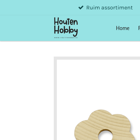
Ruim assortiment
Ga
direct
naar
Home
de
hoofdinhoud