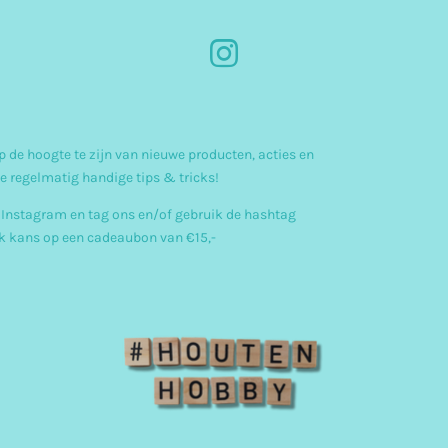
I
n
s
 de hoogte te zijn van nieuwe producten, acties en
t
e regelmatig handige tips & tricks!
a
 Instagram en tag ons en/of gebruik de hashtag
g
 kans op een cadeaubon van €15,-
r
a
m