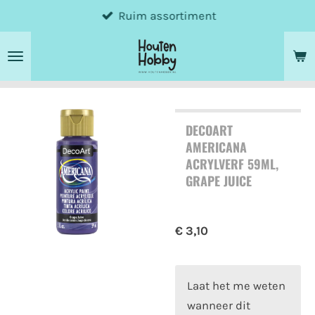
Ruim assortiment
Ga
direct
naar
de
hoofdinhoud
DECOART
AMERICANA
ACRYLVERF 59ML,
GRAPE JUICE
€ 3,10
Laat het me weten
wanneer dit