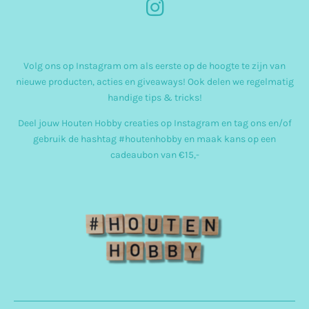
I
n
s
Volg ons op Instagram om als eerste op de hoogte te zijn van
t
nieuwe producten, acties en giveaways! Ook delen we regelmatig
a
handige tips & tricks!
g
Deel jouw Houten Hobby creaties op Instagram en tag ons en/of
r
gebruik de hashtag #houtenhobby en maak kans op een
cadeaubon van €15,-
a
m