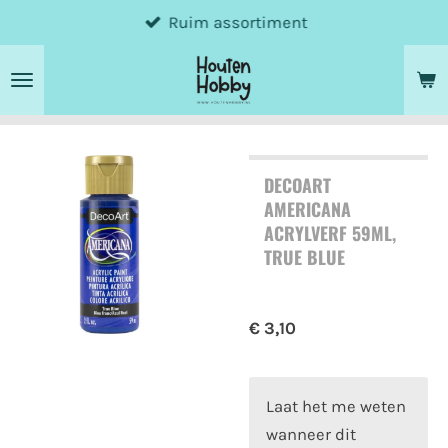
Ruim assortiment
Ga
direct
naar
de
hoofdinhoud
DECOART
AMERICANA
ACRYLVERF 59ML,
TRUE BLUE
€ 3,10
Laat het me weten
wanneer dit