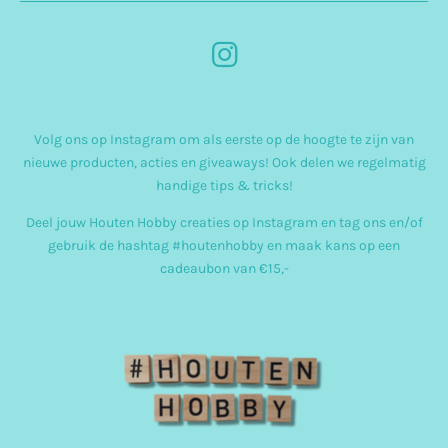
I
n
s
Volg ons op Instagram om als eerste op de hoogte te zijn van
t
nieuwe producten, acties en giveaways! Ook delen we regelmatig
a
handige tips & tricks!
g
Deel jouw Houten Hobby creaties op Instagram en tag ons en/of
r
gebruik de hashtag #houtenhobby en maak kans op een
cadeaubon van €15,-
a
m