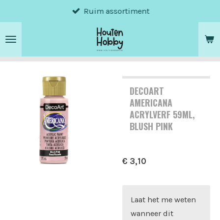
Ruim assortiment
Ga
direct
naar
de
hoofdinhoud
DECOART
AMERICANA
ACRYLVERF 59ML,
BLUSH PINK
€ 3,10
Laat het me weten
wanneer dit