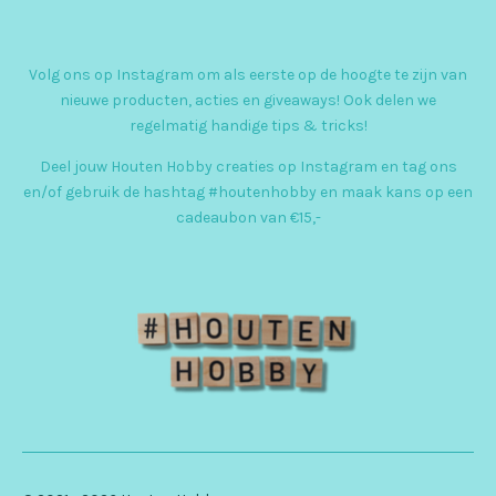
n
s
Volg ons op Instagram om als eerste op de hoogte te zijn van
t
nieuwe producten, acties en giveaways! Ook delen we
a
regelmatig handige tips & tricks!
g
Deel jouw Houten Hobby creaties op Instagram en tag ons
r
en/of gebruik de hashtag #houtenhobby en maak kans op een
cadeaubon van €15,-
a
m