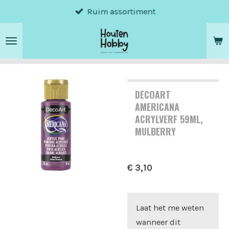
Ruim assortiment
Ga
direct
naar
de
hoofdinhoud
DECOART
AMERICANA
ACRYLVERF 59ML,
MULBERRY
€ 3,10
Laat het me weten
wanneer dit