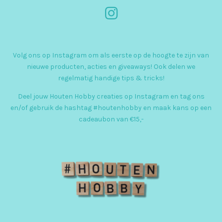
I
n
s
Volg ons op Instagram om als eerste op de hoogte te zijn van
t
nieuwe producten, acties en giveaways! Ook delen we
a
regelmatig handige tips & tricks!
g
Deel jouw Houten Hobby creaties op Instagram en tag ons
r
en/of gebruik de hashtag #houtenhobby en maak kans op een
cadeaubon van €15,-
a
m