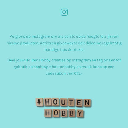
I
n
s
Volg ons op Instagram om als eerste op de hoogte te zijn van
t
nieuwe producten, acties en giveaways! Ook delen we regelmatig
a
handige tips & tricks!
g
Deel jouw Houten Hobby creaties op Instagram en tag ons en/of
r
gebruik de hashtag #houtenhobby en maak kans op een
cadeaubon van €15,-
a
m