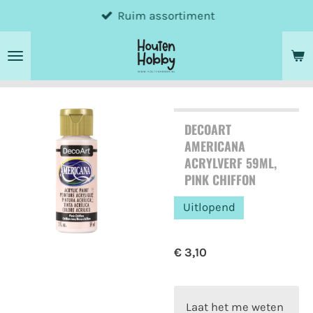
Ruim assortiment
Ga
direct
naar
de
hoofdinhoud
DECOART
AMERICANA
ACRYLVERF 59ML,
PINK CHIFFON
Uitlopend
€ 3,10
Laat het me weten