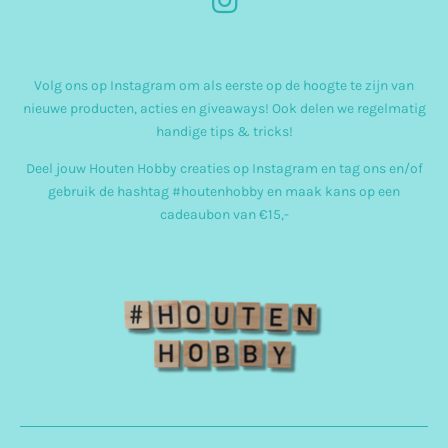
I
n
s
Volg ons op Instagram om als eerste op de hoogte te zijn van
t
nieuwe producten, acties en giveaways! Ook delen we regelmatig
a
handige tips & tricks!
g
Deel jouw Houten Hobby creaties op Instagram en tag ons en/of
r
gebruik de hashtag #houtenhobby en maak kans op een
cadeaubon van €15,-
a
m