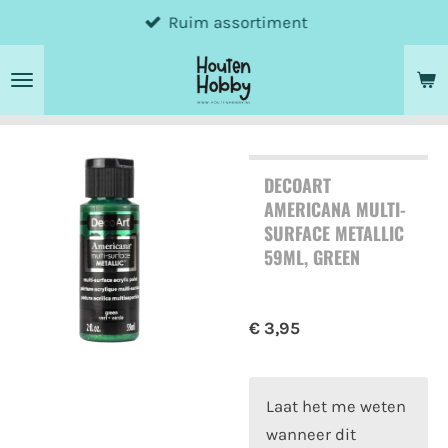
Ruim assortiment
Ga
direct
naar
de
hoofdinhoud
DECOART
AMERICANA MULTI-
SURFACE METALLIC
59ML, GREEN
€ 3,95
Laat het me weten
wanneer dit