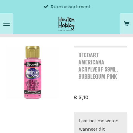
Ruim assortiment
Ga
direct
naar
de
hoofdinhoud
DECOART
AMERICANA
ACRYLVERF 59ML,
BUBBLEGUM PINK
€ 3,10
Laat het me weten
wanneer dit