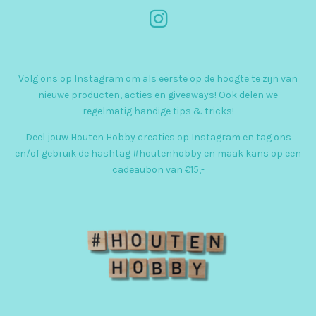
I
n
s
Volg ons op Instagram om als eerste op de hoogte te zijn van
t
nieuwe producten, acties en giveaways! Ook delen we
a
regelmatig handige tips & tricks!
g
Deel jouw Houten Hobby creaties op Instagram en tag ons
r
en/of gebruik de hashtag #houtenhobby en maak kans op een
cadeaubon van €15,-
a
m