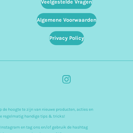
Veelgestelde Vragen
Algemene Voorwaarden
Privacy Policy
I
n
s
 de hoogte te zijn van nieuwe producten, acties en
t
e regelmatig handige tips & tricks!
a
 Instagram en tag ons en/of gebruik de hashtag
g