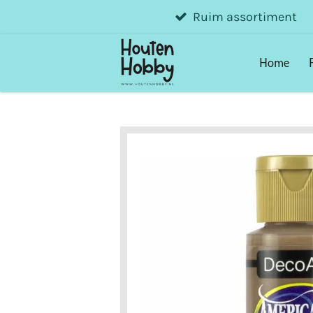
Ruim assortiment
Ga
direct
naar
Home
de
hoofdinhoud