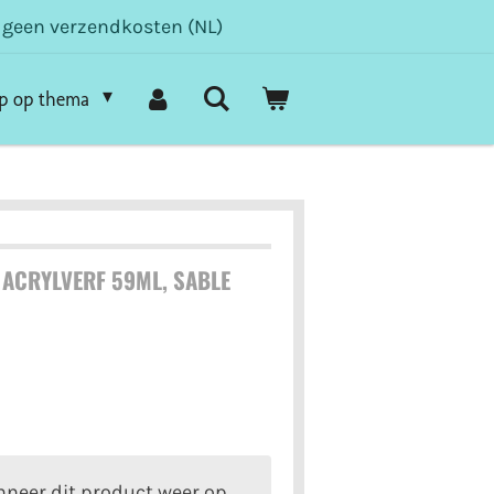
- geen verzendkosten (NL)
p op thema
ACRYLVERF 59ML, SABLE
neer dit product weer op