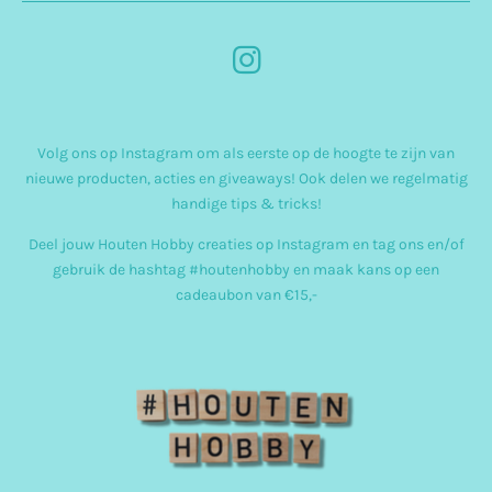
I
n
s
Volg ons op Instagram om als eerste op de hoogte te zijn van
t
nieuwe producten, acties en giveaways! Ook delen we regelmatig
a
handige tips & tricks!
g
Deel jouw Houten Hobby creaties op Instagram en tag ons en/of
r
gebruik de hashtag #houtenhobby en maak kans op een
cadeaubon van €15,-
a
m