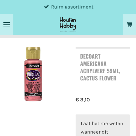
Ruim assortiment
Ga
direct
naar
de
hoofdinhoud
DECOART
AMERICANA
ACRYLVERF 59ML,
CACTUS FLOWER
€ 3,10
Laat het me weten
wanneer dit