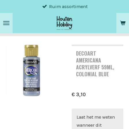
Ruim assortiment
Ga
direct
naar
de
hoofdinhoud
DECOART
AMERICANA
ACRYLVERF 59ML,
COLONIAL BLUE
€ 3,10
Laat het me weten
wanneer dit