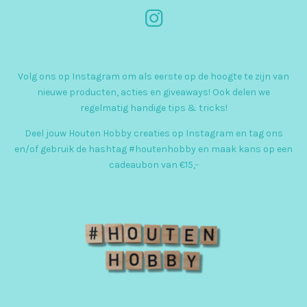
I
n
s
Volg ons op Instagram om als eerste op de hoogte te zijn van
t
nieuwe producten, acties en giveaways! Ook delen we
a
regelmatig handige tips & tricks!
g
Deel jouw Houten Hobby creaties op Instagram en tag ons
r
en/of gebruik de hashtag #houtenhobby en maak kans op een
cadeaubon van €15,-
a
m