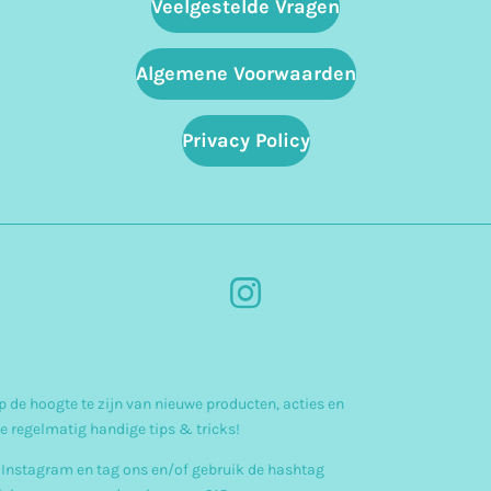
Veelgestelde Vragen
Algemene Voorwaarden
Privacy Policy
I
n
s
 de hoogte te zijn van nieuwe producten, acties en
t
e regelmatig handige tips & tricks!
a
 Instagram en tag ons en/of gebruik de hashtag
g