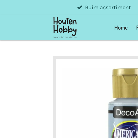
Ruim assortiment
Ga
direct
naar
Home
de
hoofdinhoud