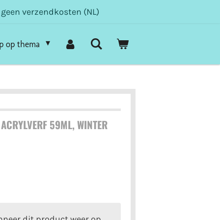
- geen verzendkosten (NL)
p op thema
ACRYLVERF 59ML, WINTER
neer dit product weer op