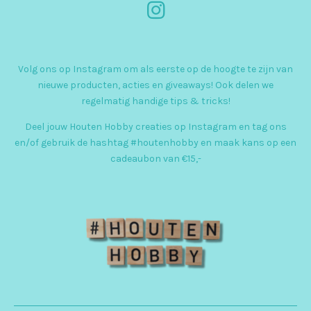
I
n
s
Volg ons op Instagram om als eerste op de hoogte te zijn van
t
nieuwe producten, acties en giveaways! Ook delen we
a
regelmatig handige tips & tricks!
g
Deel jouw Houten Hobby creaties op Instagram en tag ons
r
en/of gebruik de hashtag #houtenhobby en maak kans op een
cadeaubon van €15,-
a
m