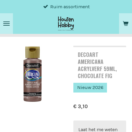
Ruim assortiment
Ga
direct
naar
de
hoofdinhoud
DECOART
AMERICANA
ACRYLVERF 59ML,
CHOCOLATE FIG
Nieuw 2026
€ 3,10
Laat het me weten