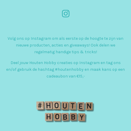
I
n
s
Volg ons op Instagram om als eerste op de hoogte te zijn van
t
nieuwe producten, acties en giveaways! Ook delen we
a
regelmatig handige tips & tricks!
g
Deel jouw Houten Hobby creaties op Instagram en tag ons
r
en/of gebruik de hashtag #houtenhobby en maak kans op een
cadeaubon van €15,-
a
m