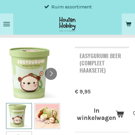
Ruim assortiment
Ga
direct
naar
de
hoofdinhoud
EASYGURUMI BEER
(COMPLEET
HAAKSETJE)
€ 9,95
In
winkelwagen