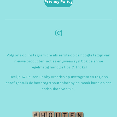
Privacy Policy
I
n
s
Volg ons op Instagram om als eerste op de hoogte te zijn van
t
nieuwe producten, acties en giveaways! Ook delen we
a
regelmatig handige tips & tricks!
g
Deel jouw Houten Hobby creaties op Instagram en tag ons
r
en/of gebruik de hashtag #houtenhobby en maak kans op een
cadeaubon van €15,-
a
m