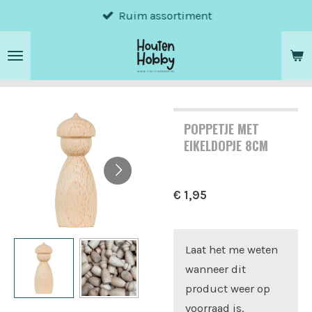
Ruim assortiment
Ga
direct
naar
de
hoofdinhoud
POPPETJE MET
EIKELDOPJE 8CM
€ 1,95
Laat het me weten
wanneer dit
product weer op
voorraad is.