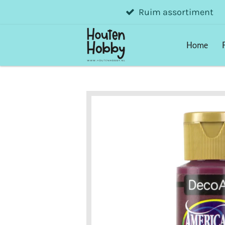
Ruim assortiment
Ga
direct
naar
Home
de
hoofdinhoud