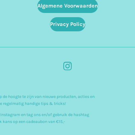
Algemene Voorwaarden
Privacy Policy
I
n
s
 de hoogte te zijn van nieuwe producten, acties en
t
e regelmatig handige tips & tricks!
a
 Instagram en tag ons en/of gebruik de hashtag
g
 kans op een cadeaubon van €15,-
r