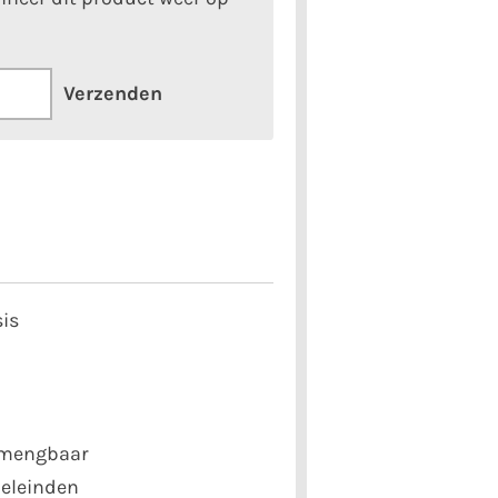
Verzenden
sis
 mengbaar
oeleinden