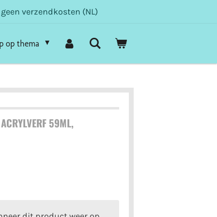
- geen verzendkosten (NL)
p op thema
ACRYLVERF 59ML,
neer dit product weer op