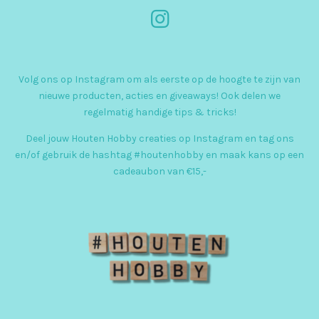
I
n
s
Volg ons op Instagram om als eerste op de hoogte te zijn van
t
nieuwe producten, acties en giveaways! Ook delen we
a
regelmatig handige tips & tricks!
g
Deel jouw Houten Hobby creaties op Instagram en tag ons
r
en/of gebruik de hashtag #houtenhobby en maak kans op een
cadeaubon van €15,-
a
m