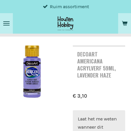
Ruim assortiment
Ga
direct
naar
de
hoofdinhoud
DECOART
AMERICANA
ACRYLVERF 59ML,
LAVENDER HAZE
€ 3,10
Laat het me weten
wanneer dit