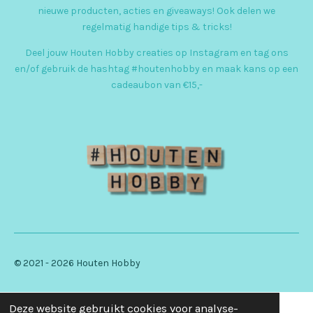
t
nieuwe producten, acties en giveaways! Ook delen we
a
regelmatig handige tips & tricks!
g
Deel jouw Houten Hobby creaties op Instagram en tag ons
r
en/of gebruik de hashtag #houtenhobby en maak kans op een
cadeaubon van €15,-
a
m
© 2021 - 2026 Houten Hobby
Deze website gebruikt cookies voor analyse-