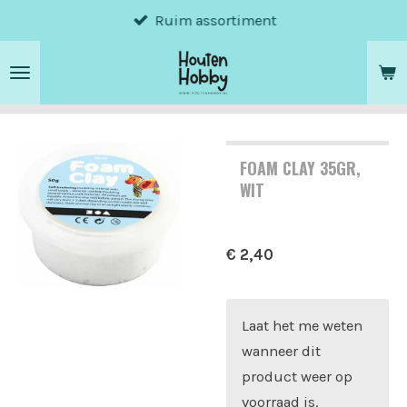
Ruim assortiment
Ga
direct
naar
de
hoofdinhoud
FOAM CLAY 35GR,
WIT
€ 2,40
Laat het me weten
wanneer dit
product weer op
voorraad is.