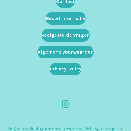
Contact
Bestelinformatie
Veelgestelde Vragen
Algemene Voorwaarden
Privacy Policy
I
n
s
Volg ons op Instagram om als eerste op de hoogte te zijn van