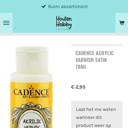
Ruim assortiment
Ga
direct
naar
de
hoofdinhoud
CADENCE ACRYLIC
VARNISH SATIN
70ML
€ 2,95
Laat het me weten
wanneer dit
product weer op