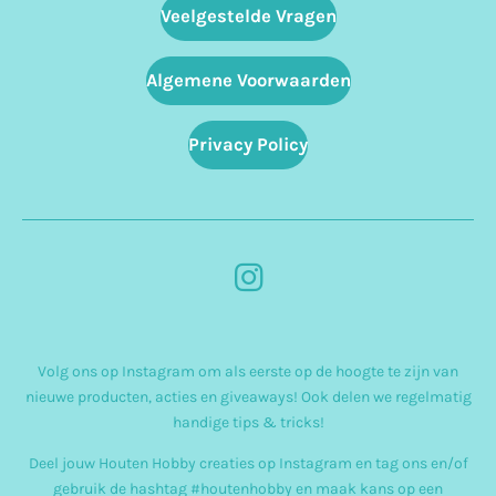
Veelgestelde Vragen
Algemene Voorwaarden
Privacy Policy
I
n
s
Volg ons op Instagram om als eerste op de hoogte te zijn van
t
nieuwe producten, acties en giveaways! Ook delen we regelmatig
a
handige tips & tricks!
g
Deel jouw Houten Hobby creaties op Instagram en tag ons en/of
r
gebruik de hashtag #houtenhobby en maak kans op een