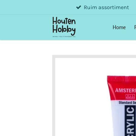
Ruim assortiment
Ga
direct
naar
Home
de
hoofdinhoud