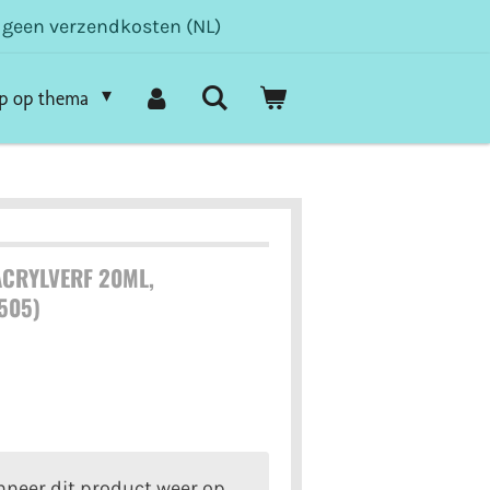
- geen verzendkosten (NL)
p op thema
CRYLVERF 20ML,
505)
neer dit product weer op