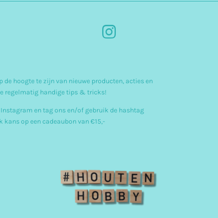
I
n
s
 de hoogte te zijn van nieuwe producten, acties en
t
e regelmatig handige tips & tricks!
a
 Instagram en tag ons en/of gebruik de hashtag
g
 kans op een cadeaubon van €15,-
r
a
m