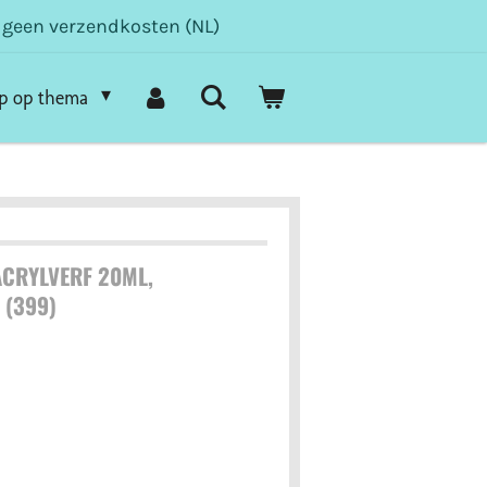
- geen verzendkosten (NL)
p op thema
CRYLVERF 20ML,
 (399)