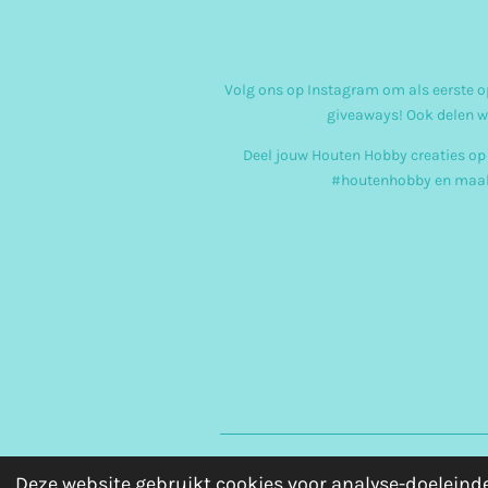
Volg ons op Instagram om als eerste op
giveaways! Ook delen w
Deel jouw Houten Hobby creaties op
#houtenhobby en maak
Deze website gebruikt cookies voor analyse-doeleinde