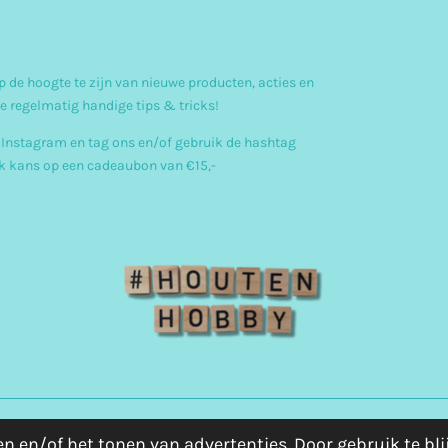
n
s
 de hoogte te zijn van nieuwe producten, acties en
t
e regelmatig handige tips & tricks!
a
 Instagram en tag ons en/of gebruik de hashtag
g
 kans op een cadeaubon van €15,-
r
a
m
n en/of het tonen van advertenties. Door gebruik te bl