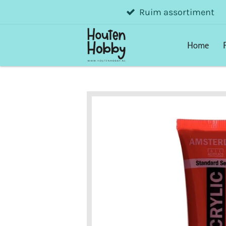
Ruim assortiment
Ga
direct
naar
Home
de
hoofdinhoud