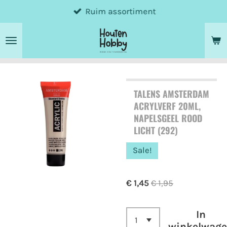
Ruim assortiment
Ga
direct
naar
de
hoofdinhoud
TALENS AMSTERDAM
ACRYLVERF 20ML,
NAPELSGEEL ROOD
LICHT (292)
Sale!
€ 1,45
€ 1,95
In
winkelwag