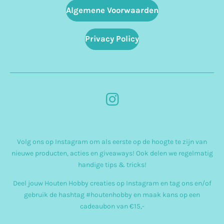
Algemene Voorwaarden
Privacy Policy
I
n
s
Volg ons op Instagram om als eerste op de hoogte te zijn van
t
nieuwe producten, acties en giveaways! Ook delen we regelmatig
a
handige tips & tricks!
g
Deel jouw Houten Hobby creaties op Instagram en tag ons en/of
r
gebruik de hashtag #houtenhobby en maak kans op een
cadeaubon van €15,-
a