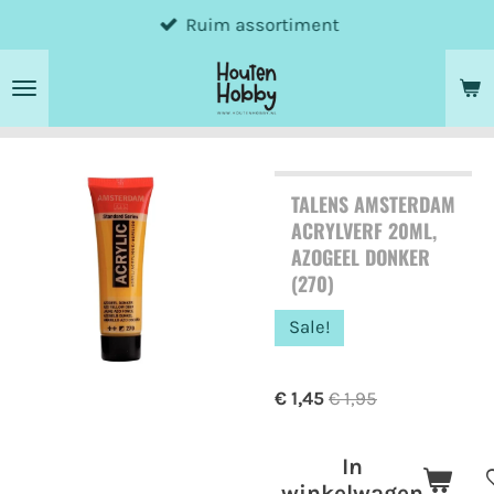
Ruim assortiment
Ga
direct
naar
de
hoofdinhoud
TALENS AMSTERDAM
ACRYLVERF 20ML,
AZOGEEL DONKER
(270)
Sale!
€ 1,45
€ 1,95
In
winkelwagen