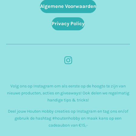
Algemene Voorwaarden
Privacy Policy
I
n
s
Volg ons op Instagram om als eerste op de hoogte te zijn van
t
nieuwe producten, acties en giveaways! Ook delen we regelmatig
a
handige tips & tricks!
g
Deel jouw Houten Hobby creaties op Instagram en tag ons en/of
r
gebruik de hashtag #houtenhobby en maak kans op een
cadeaubon van €15,-
a