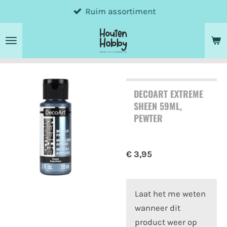
Ruim assortiment
Ga
direct
naar
de
hoofdinhoud
DECOART EXTREME
SHEEN 59ML,
PEWTER
€ 3,95
Laat het me weten
wanneer dit
product weer op