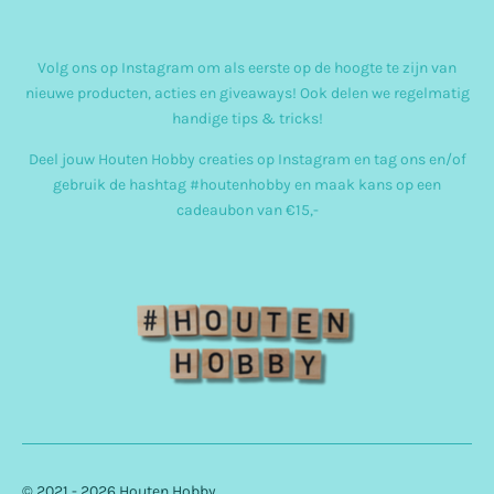
n
s
Volg ons op Instagram om als eerste op de hoogte te zijn van
t
nieuwe producten, acties en giveaways! Ook delen we regelmatig
a
handige tips & tricks!
g
Deel jouw Houten Hobby creaties op Instagram en tag ons en/of
r
gebruik de hashtag #houtenhobby en maak kans op een
cadeaubon van €15,-
a
m
© 2021 - 2026 Houten Hobby