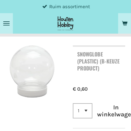
Ruim assortiment
Ga
direct
naar
de
hoofdinhoud
SNOWGLOBE
(PLASTIC) (B-KEUZE
PRODUCT)
€ 0,60
In
winkelwag