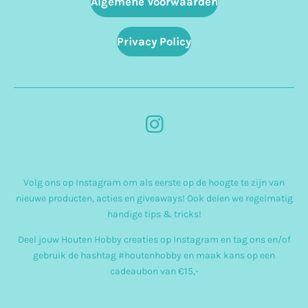
Algemene Voorwaarden
Privacy Policy
I
n
s
Volg ons op Instagram om als eerste op de hoogte te zijn van
t
nieuwe producten, acties en giveaways! Ook delen we regelmatig
a
handige tips & tricks!
g
Deel jouw Houten Hobby creaties op Instagram en tag ons en/of
r
gebruik de hashtag #houtenhobby en maak kans op een
cadeaubon van €15,-
a
m