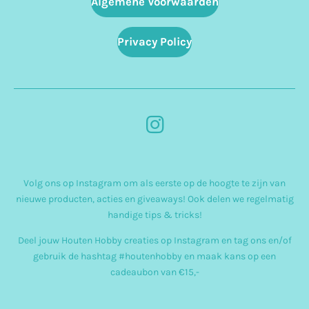
Algemene Voorwaarden
Privacy Policy
I
n
s
Volg ons op Instagram om als eerste op de hoogte te zijn van
t
nieuwe producten, acties en giveaways! Ook delen we regelmatig
a
handige tips & tricks!
g
Deel jouw Houten Hobby creaties op Instagram en tag ons en/of
r
gebruik de hashtag #houtenhobby en maak kans op een
cadeaubon van €15,-
a
m