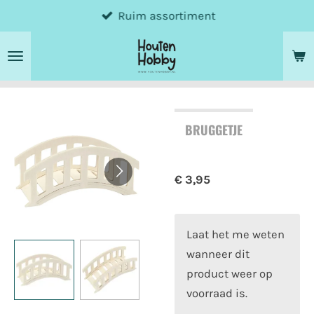
Ruim assortiment
Ga
direct
naar
de
hoofdinhoud
BRUGGETJE
€ 3,95
Laat het me weten
wanneer dit
product weer op
voorraad is.