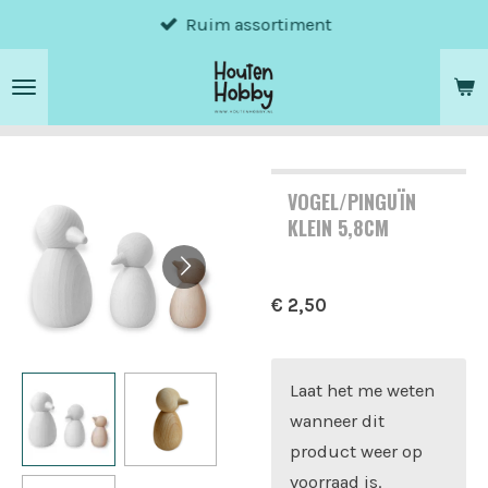
Ruim assortiment
Ga
direct
naar
de
hoofdinhoud
VOGEL/PINGUÏN
KLEIN 5,8CM
€ 2,50
Laat het me weten
wanneer dit
product weer op
voorraad is.