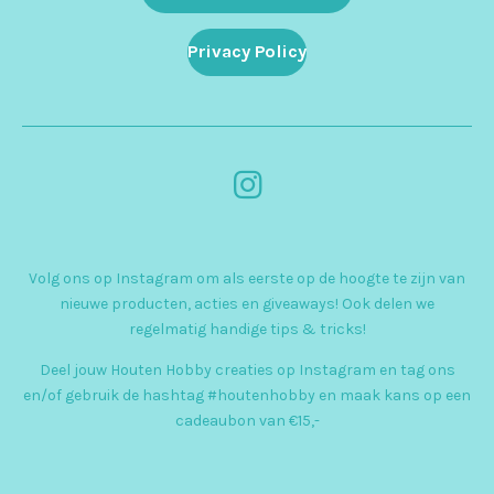
Privacy Policy
I
n
s
Volg ons op Instagram om als eerste op de hoogte te zijn van
t
nieuwe producten, acties en giveaways! Ook delen we
a
regelmatig handige tips & tricks!
g
Deel jouw Houten Hobby creaties op Instagram en tag ons
r
en/of gebruik de hashtag #houtenhobby en maak kans op een
cadeaubon van €15,-
a
m