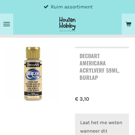
Ruim assortiment
Ga
direct
naar
de
hoofdinhoud
DECOART
AMERICANA
ACRYLVERF 59ML,
BURLAP
€ 3,10
Laat het me weten
wanneer dit