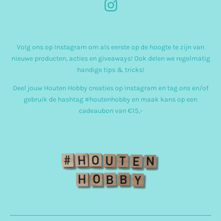
I
n
s
Volg ons op Instagram om als eerste op de hoogte te zijn van
t
nieuwe producten, acties en giveaways! Ook delen we regelmatig
a
handige tips & tricks!
g
Deel jouw Houten Hobby creaties op Instagram en tag ons en/of
r
gebruik de hashtag #houtenhobby en maak kans op een
cadeaubon van €15,-
a
m